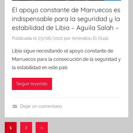
El apoyo constante de Marruecos es
indispensable para la seguridad y la
estabilidad de Libia – Aguila Salah –
Publicada el
03/06/2021
por
Aminatou El Ouali
Libia sigue necesitando el apoyo constante de
Marruecos para la consecución de la seguridad y
la estabilidad en este país
Seguir leyendo
Dejar un comentario
N
o
Paginación
Entradas
1
2
»
t