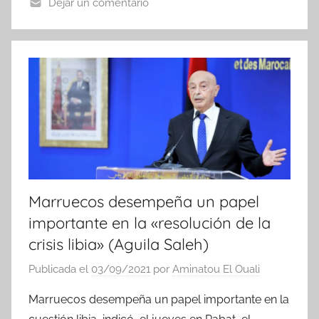
Dejar un comentario
N
o
t
i
c
i
a
s
Marruecos desempeña un papel
importante en la «resolución de la
crisis libia» (Aguila Saleh)
Publicada el
03/09/2021
por
Aminatou El Ouali
Marruecos desempeña un papel importante en la