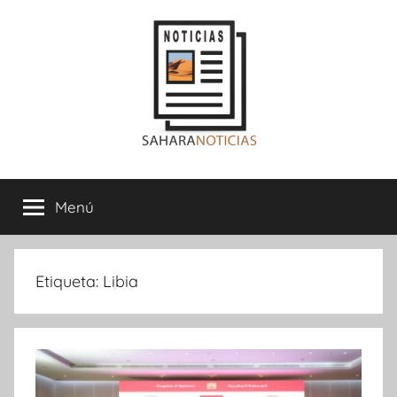
Saltar
al
contenido
Sahara
Menú
Noticias
Etiqueta:
Libia