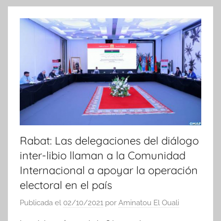
o
t
i
c
i
a
s
Rabat: Las delegaciones del diálogo
inter-libio llaman a la Comunidad
Internacional a apoyar la operación
electoral en el país
Publicada el
02/10/2021
por
Aminatou El Ouali