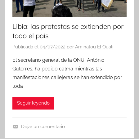
Libia: las protestas se extienden por
todo el país
Publicada el
04/07/2022
por
Aminatou El Ouali
El secretario general de la ONU, António
Guterres, ha pedido calma mientras las
manifestaciones callejeras se han extendido por
toda
Seguir leyendo
Dejar un comentario
N