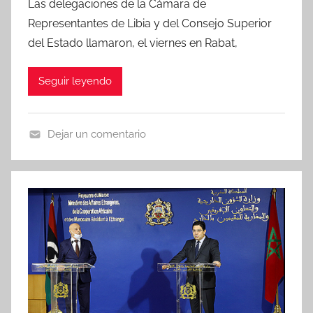
Las delegaciones de la Cámara de
Representantes de Libia y del Consejo Superior
del Estado llamaron, el viernes en Rabat,
Seguir leyendo
Dejar un comentario
N
o
t
i
c
i
a
s