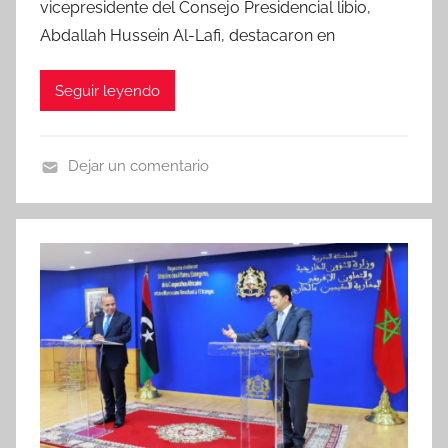
vicepresidente del Consejo Presidencial libio,
Abdallah Hussein Al-Lafi, destacaron en
Seguir leyendo
Dejar un comentario
N
o
t
i
c
i
a
s