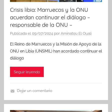
Crisis libia: Marruecos y la ONU
acuerdan continuar el diálogo –
responsable de la ONU –
Publicada el
09/07/2024
por
Aminatou El Ouali
El Reino de Marruecos y la Misión de Apoyo de la
ONU en Libia (UNSMIL) han acordado continuar el
diálogo
Seguir leyendo
Dejar un comentario
N
o
t