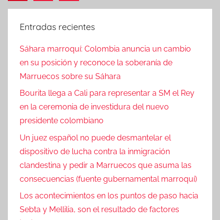
siguientes
de
i
c
entradas
Entradas recientes
i
a
Sáhara marroquí: Colombia anuncia un cambio
s
en su posición y reconoce la soberanía de
Marruecos sobre su Sáhara
Bourita llega a Cali para representar a SM el Rey
en la ceremonia de investidura del nuevo
presidente colombiano
Un juez español no puede desmantelar el
dispositivo de lucha contra la inmigración
clandestina y pedir a Marruecos que asuma las
consecuencias (fuente gubernamental marroquí)
Los acontecimientos en los puntos de paso hacia
Sebta y Mellilia, son el resultado de factores