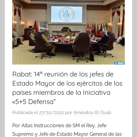
i
c
i
a
s
Rabat: 14ª reunión de los jefes de
Estado Mayor de los ejércitos de los
países miembros de la Iniciativa
«5+5 Defensa”
Publicada el
27/10/2022
por
Aminatou El Ouali
Por Altas Instrucciones de SM el Rey, Jefe
Supremo y Jefe de Estado Mayor General de las