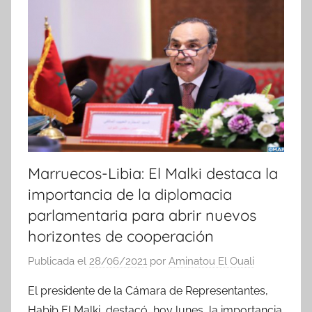
i
c
i
a
s
Marruecos-Libia: El Malki destaca la
importancia de la diplomacia
parlamentaria para abrir nuevos
horizontes de cooperación
Publicada el
28/06/2021
por
Aminatou El Ouali
El presidente de la Cámara de Representantes,
Habib El Malki, destacó, hoy lunes, la importancia