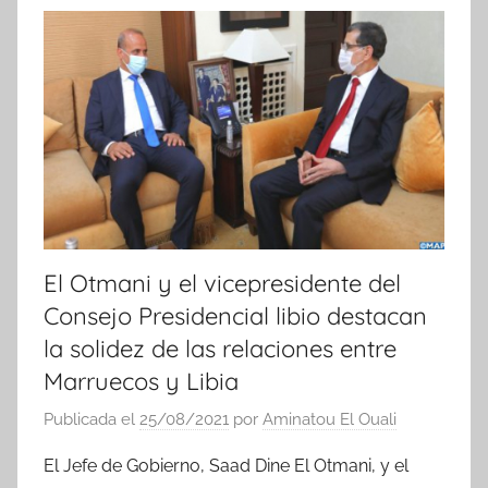
t
i
c
i
a
s
El Otmani y el vicepresidente del
Consejo Presidencial libio destacan
la solidez de las relaciones entre
Marruecos y Libia
Publicada el
25/08/2021
por
Aminatou El Ouali
El Jefe de Gobierno, Saad Dine El Otmani, y el