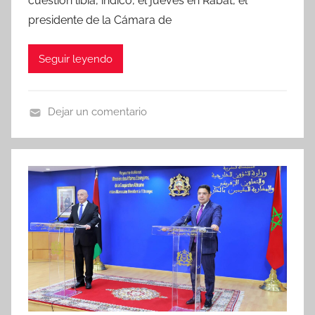
cuestión libia, indicó, el jueves en Rabat, el
presidente de la Cámara de
Seguir leyendo
Dejar un comentario
N
o
t
i
c
i
a
s