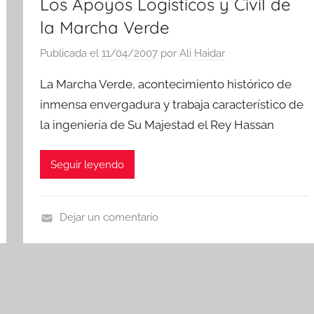
Los Apoyos Logísticos y Civil de
la Marcha Verde
Publicada el
11/04/2007
por
Ali Haidar
La Marcha Verde, acontecimiento histórico de
inmensa envergadura y trabaja característico de
la ingeniería de Su Majestad el Rey Hassan
Seguir leyendo
Dejar un comentario
D
o
c
u
m