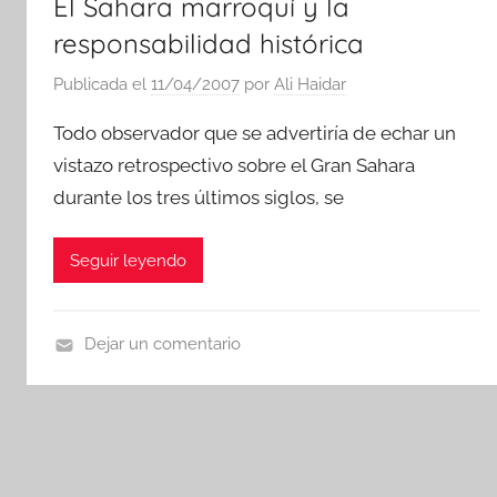
El Sahara marroquí y la
responsabilidad histórica
Publicada el
11/04/2007
por
Ali Haidar
Todo observador que se advertiría de echar un
vistazo retrospectivo sobre el Gran Sahara
durante los tres últimos siglos, se
Seguir leyendo
Dejar un comentario
D
o
c
u
m