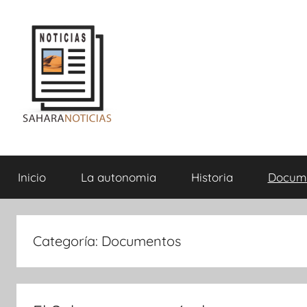
Saltar
al
contenido
Sahara
Inicio
La autonomia
Historia
Docum
Noticias
Categoría:
Documentos