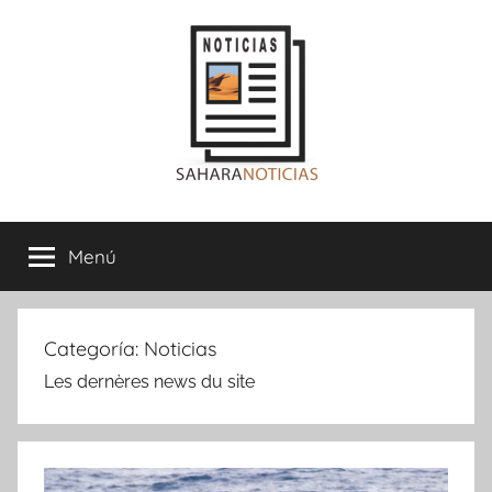
Saltar
al
contenido
Sahara
Menú
Noticias
Categoría:
Noticias
Les dernères news du site