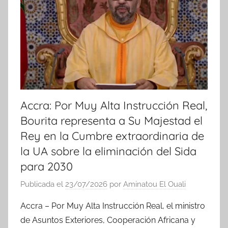
i
a
s
Accra: Por Muy Alta Instrucción Real,
Bourita representa a Su Majestad el
Rey en la Cumbre extraordinaria de
la UA sobre la eliminación del Sida
para 2030
Publicada el
23/07/2026
por
Aminatou El Ouali
Accra – Por Muy Alta Instrucción Real, el ministro
de Asuntos Exteriores, Cooperación Africana y