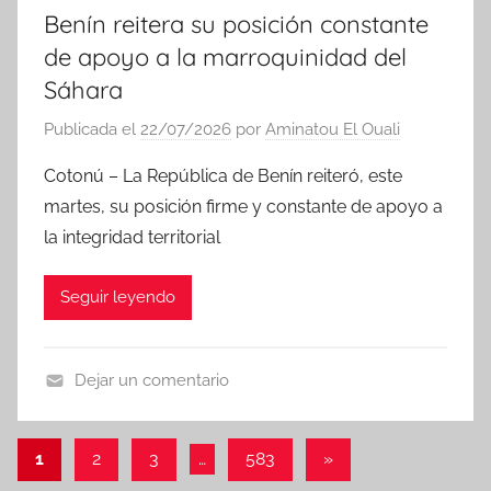
Benín reitera su posición constante
de apoyo a la marroquinidad del
Sáhara
Publicada el
22/07/2026
por
Aminatou El Ouali
Cotonú – La República de Benín reiteró, este
martes, su posición firme y constante de apoyo a
la integridad territorial
Seguir leyendo
Dejar un comentario
N
o
Paginación
Entradas
1
2
3
…
583
»
t
siguientes