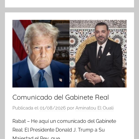
N
o
t
i
c
i
a
s
Comunicado del Gabinete Real
Publicada el
01/08/2026
por
Aminatou El Ouali
Rabat – He aquí un comunicado del Gabinete
Real: El Presidente Donald J. Trump a Su
Majestad el Rey, que