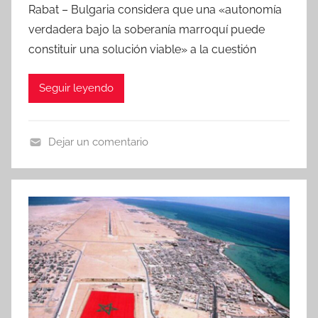
Rabat – Bulgaria considera que una «autonomía
verdadera bajo la soberanía marroquí puede
constituir una solución viable» a la cuestión
Seguir leyendo
Dejar un comentario
N
o
t
i
c
i
a
s