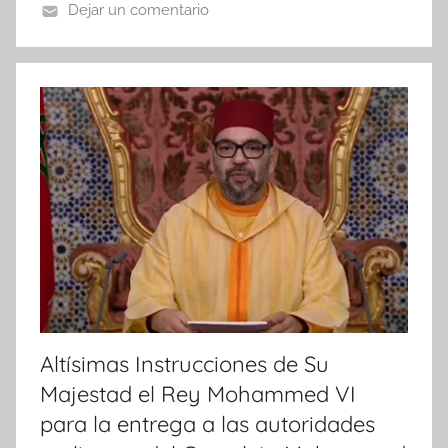
Dejar un comentario
N
o
t
i
c
i
a
s
Altísimas Instrucciones de Su
Majestad el Rey Mohammed VI
para la entrega a las autoridades