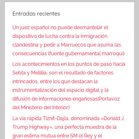
de
i
c
entradas
Entradas recientes
i
a
Un juez español no puede desmantelar el
s
dispositivo de lucha contra la inmigración
clandestina y pedir a Marruecos que asuma las
consecuencias (fuente gubernamental marroquí)
Los acontecimientos en los puntos de paso hacia
Sebta y Mellilia, son el resultado de factores
intrincados, entre los que destacan la
instrumentalización del espacio digital y la
difusión de informaciones engañosas(Portavoz
del Ministerio del Interior)
La vía rápida Tiznit-Dajla, denominada «Donald J.
Trump Highway», una perfecta muestra de la
gran estima mutua entre SM el Rey y el