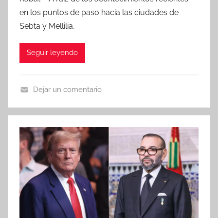
en los puntos de paso hacia las ciudades de
Sebta y Mellilia,
Seguir leyendo
Dejar un comentario
N
o
t
i
c
i
a
s