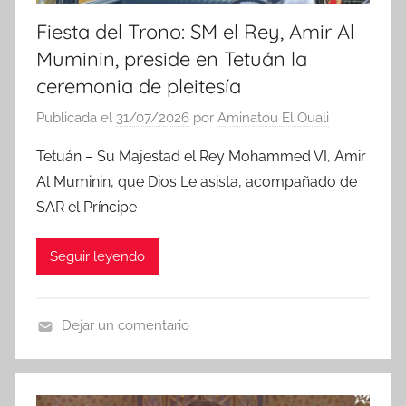
Fiesta del Trono: SM el Rey, Amir Al
Muminin, preside en Tetuán la
ceremonia de pleitesía
Publicada el
31/07/2026
por
Aminatou El Ouali
Tetuán – Su Majestad el Rey Mohammed VI, Amir
Al Muminin, que Dios Le asista, acompañado de
SAR el Príncipe
Seguir leyendo
Dejar un comentario
N
o
t