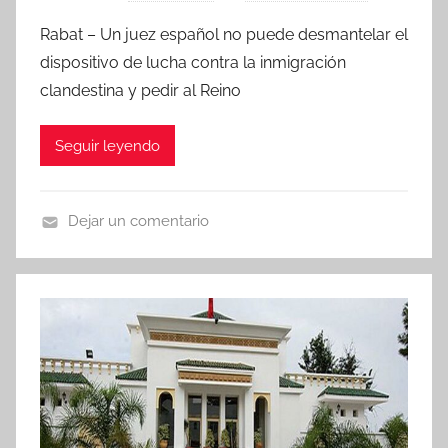
Rabat – Un juez español no puede desmantelar el
dispositivo de lucha contra la inmigración
clandestina y pedir al Reino
Seguir leyendo
Dejar un comentario
N
o
t
i
c
i
a
s