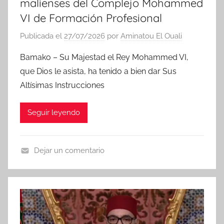
malienses del Complejo Mohammed
VI de Formación Profesional
Publicada el
27/07/2026
por
Aminatou El Ouali
Bamako – Su Majestad el Rey Mohammed VI,
que Dios le asista, ha tenido a bien dar Sus
Altísimas Instrucciones
Seguir leyendo
Dejar un comentario
N
o
t
i
c