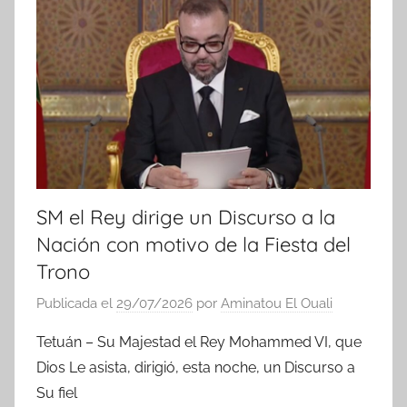
i
c
i
a
s
SM el Rey dirige un Discurso a la
Nación con motivo de la Fiesta del
Trono
Publicada el
29/07/2026
por
Aminatou El Ouali
Tetuán – Su Majestad el Rey Mohammed VI, que
Dios Le asista, dirigió, esta noche, un Discurso a
Su fiel