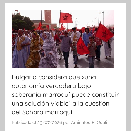
o
t
i
c
i
a
s
Bulgaria considera que «una
autonomía verdadera bajo
soberanía marroquí puede constituir
una solución viable” a la cuestión
del Sahara marroquí
Publicada el
29/07/2026
por
Aminatou El Ouali