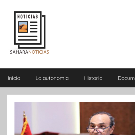
Saltar
al
contenido
Sahara
Inicio
La autonomia
Historia
Docum
Noticias