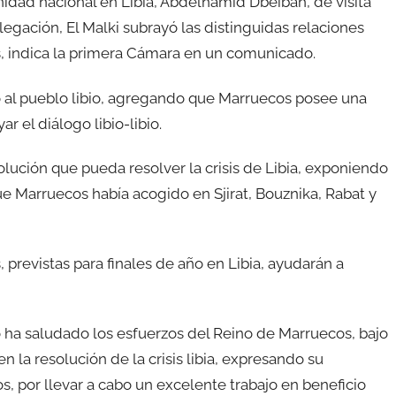
nidad nacional en Libia, Abdelhamid Dbeibah, de visita
legación, El Malki subrayó las distinguidas relaciones
ses, indica la primera Cámara en un comunicado.
no al pueblo libio, agregando que Marruecos posee una
ar el diálogo libio-libio.
solución que pueda resolver la crisis de Libia, exponiendo
ue Marruecos había acogido en Sjirat, Bouznika, Rabat y
revistas para finales de año en Libia, ayudarán a
bio ha saludado los esfuerzos del Reino de Marruecos, bajo
la resolución de la crisis libia, expresando su
, por llevar a cabo un excelente trabajo en beneficio