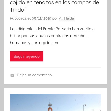
cojido en tenazas en los campos de
Tinduf
Publicada el
05/11/2019
por
Ali Haidar
Los dirigentes del Frente Polisario han vuelto a
brillar por sus abusos contra los derechos
humanos y son cojidos en
Seguir leyendo
Dejar un comentario
N
o
t
i
c