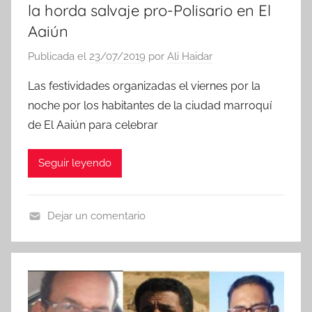
la horda salvaje pro-Polisario en El
Aaiún
Publicada el
23/07/2019
por
Ali Haidar
Las festividades organizadas el viernes por la
noche por los habitantes de la ciudad marroquí
de El Aaiún para celebrar
Seguir leyendo
Dejar un comentario
N
o
t
i
c