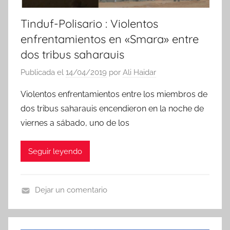
Tinduf-Polisario : Violentos
enfrentamientos en «Smara» entre
dos tribus saharauis
Publicada el
14/04/2019
por
Ali Haidar
Violentos enfrentamientos entre los miembros de
dos tribus saharauis encendieron en la noche de
viernes a sábado, uno de los
Seguir leyendo
Dejar un comentario
N
o