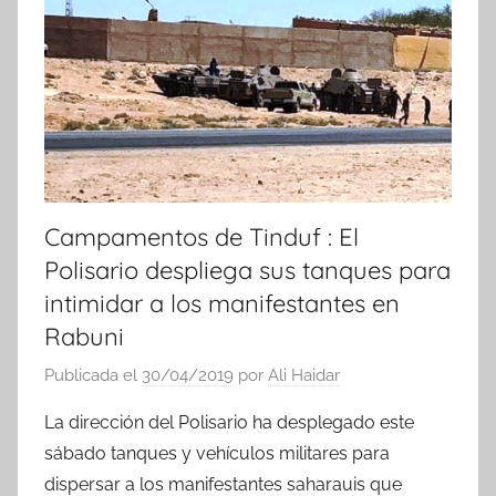
i
c
i
a
s
Campamentos de Tinduf : El
Polisario despliega sus tanques para
intimidar a los manifestantes en
Rabuni
Publicada el
30/04/2019
por
Ali Haidar
La dirección del Polisario ha desplegado este
sábado tanques y vehículos militares para
dispersar a los manifestantes saharauis que