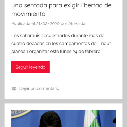
una sentada para exigir libertad de
movimiento
Publicada el
21/02/2020
por
Ali Haidar
Los saharauis secuestrados durante más de
cuatro décadas en los campamentos de Tinduf,
planean organizar este lunes 24 de febrero
Seguir leyendo
Dejar un comentario
N
o
t
i
c