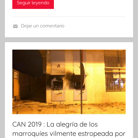
Seguir leyendo
Dejar un comentario
N
o
t
i
c
i
a
s
CAN 2019 : La alegría de los
marroquíes vilmente estropeada por