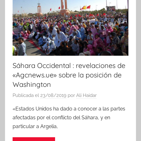
i
a
s
Sáhara Occidental : revelaciones de
«Agcnews.ue» sobre la posición de
Washington
Publicada el
23/08/2019
por
Ali Haidar
«Estados Unidos ha dado a conocer a las partes
afectadas por el conflicto del Sáhara, y en
particular a Argelia,