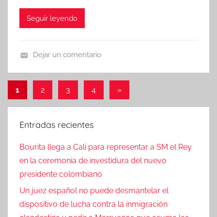
Seguir leyendo
Dejar un comentario
N
o
Paginación
Entradas
1
2
3
4
»
t
siguientes
de
i
c
entradas
Entradas recientes
i
a
Bourita llega a Cali para representar a SM el Rey
s
en la ceremonia de investidura del nuevo
presidente colombiano
Un juez español no puede desmantelar el
dispositivo de lucha contra la inmigración