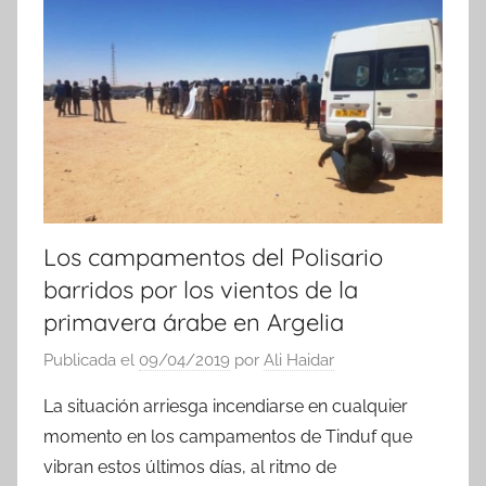
t
i
c
i
a
s
Los campamentos del Polisario
barridos por los vientos de la
primavera árabe en Argelia
Publicada el
09/04/2019
por
Ali Haidar
La situación arriesga incendiarse en cualquier
momento en los campamentos de Tinduf que
vibran estos últimos días, al ritmo de