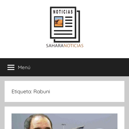
Saltar
al
contenido
Sahara
Menú
Noticias
Etiqueta:
Rabuni