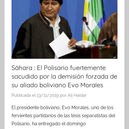
i
a
s
Sáhara : El Polisario fuertemente
sacudido por la demisión forzada de
su aliado boliviano Evo Morales
Publicada el
13/11/2019
por
Ali Haidar
El presidente boliviano, Evo Morales, uno de los
fervientes partidarios de las tésis separatistas del
Polisario, ha entregado el domingo