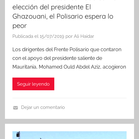
elección del presidente El
Ghazouani, el Polisario espera lo
peor
Publicada el
15/07/2019
por
Ali Haidar
Los dirigentes del Frente Polisario que contaron
con el apoyo del presidente saliente de
Mauritania, Mohamed Ould Abdel Aziz, acogieron
Seguir leyendo
Dejar un comentario
N
o
t