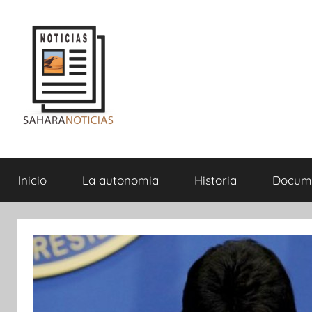
Saltar
al
contenido
Sahara
Inicio
La autonomia
Historia
Docum
Noticias