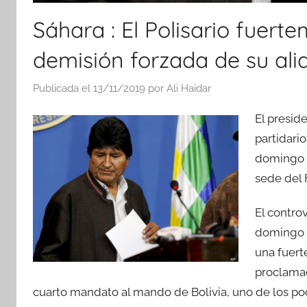
Sáhara : El Polisario fuert
demisión forzada de su ali
Publicada el
13/11/2019
por
Ali Haidar
El presid
partidario
domingo e
sede del 
El contro
domingo e
una fuert
proclamac
cuarto mandato al mando de Bolivia, uno de los po