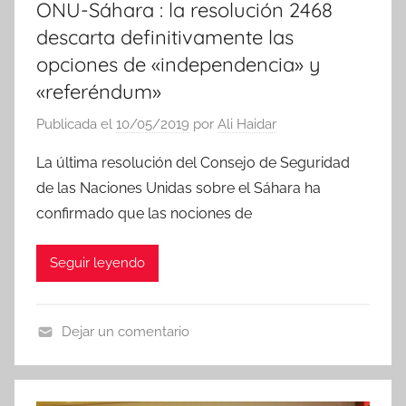
ONU-Sáhara : la resolución 2468
descarta definitivamente las
opciones de «independencia» y
«referéndum»
Publicada el
10/05/2019
por
Ali Haidar
La última resolución del Consejo de Seguridad
de las Naciones Unidas sobre el Sáhara ha
confirmado que las nociones de
Seguir leyendo
Dejar un comentario
N
o
t