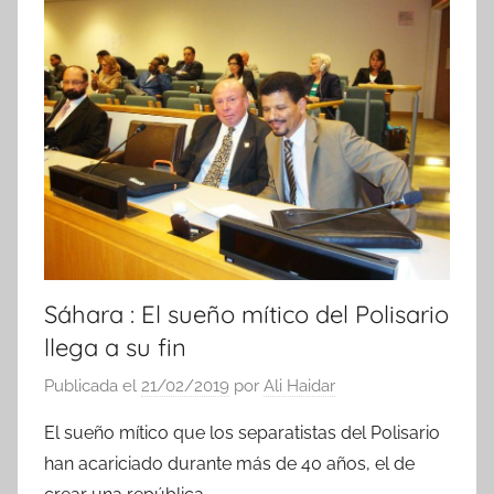
i
c
i
a
s
Sáhara : El sueño mítico del Polisario
llega a su fin
Publicada el
21/02/2019
por
Ali Haidar
El sueño mítico que los separatistas del Polisario
han acariciado durante más de 40 años, el de