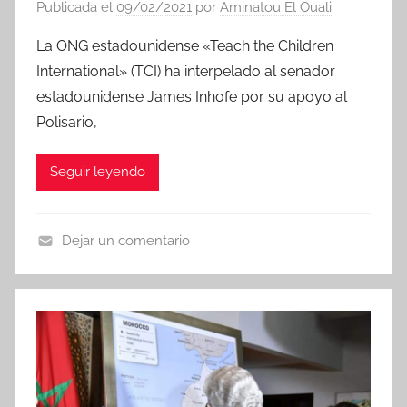
Publicada el
09/02/2021
por
Aminatou El Ouali
La ONG estadounidense «Teach the Children
International» (TCI) ha interpelado al senador
estadounidense James Inhofe por su apoyo al
Polisario,
Seguir leyendo
Dejar un comentario
N
o
t
i
c
i
a