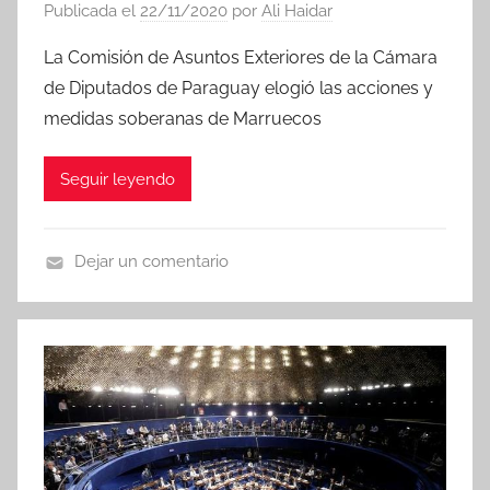
Publicada el
22/11/2020
por
Ali Haidar
La Comisión de Asuntos Exteriores de la Cámara
de Diputados de Paraguay elogió las acciones y
medidas soberanas de Marruecos
Seguir leyendo
Dejar un comentario
N
o
t
i
c
i
a
s