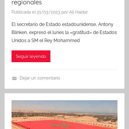
regionales
Publicada el
21/03/2023
por
Ali Haidar
El secretario de Estado estadounidense, Antony
Blinken, expresó el lunes la «gratitud» de Estados
Unidos a SM el Rey Mohammed
Seguir leyendo
Dejar un comentario
N
o
t
i
c
i