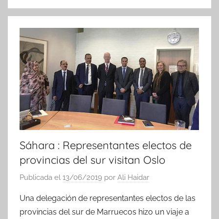
N
o
t
i
c
i
a
s
Sáhara : Representantes electos de
provincias del sur visitan Oslo
Publicada el
13/06/2019
por
Ali Haidar
Una delegación de representantes electos de las
provincias del sur de Marruecos hizo un viaje a