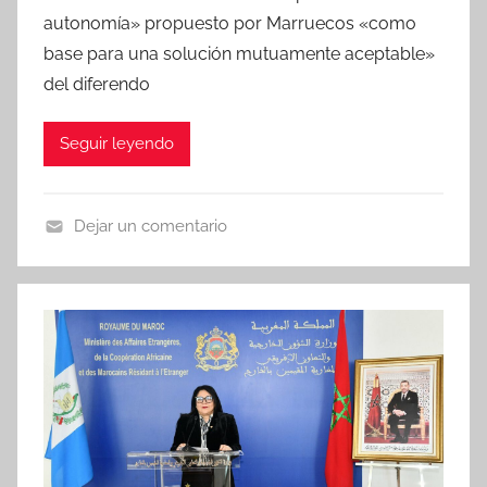
autonomía» propuesto por Marruecos «como
base para una solución mutuamente aceptable»
del diferendo
Seguir leyendo
Dejar un comentario
N
o
t
i
c
i
a
s