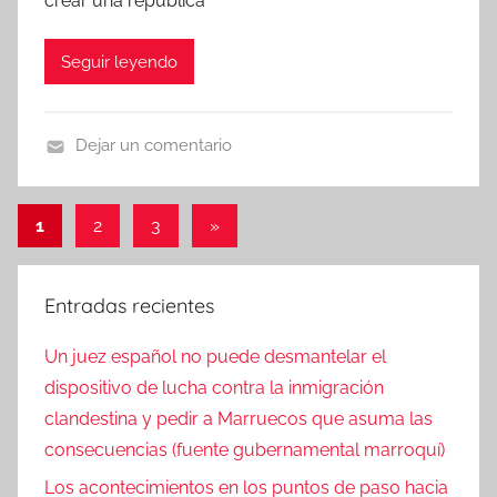
crear una república
Seguir leyendo
Dejar un comentario
N
o
Paginación
Entradas
1
2
3
»
t
siguientes
de
i
c
entradas
Entradas recientes
i
a
Un juez español no puede desmantelar el
s
dispositivo de lucha contra la inmigración
clandestina y pedir a Marruecos que asuma las
consecuencias (fuente gubernamental marroquí)
Los acontecimientos en los puntos de paso hacia