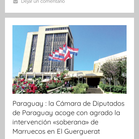
Dejar un comentario
N
o
t
i
c
i
a
s
Paraguay : la Cámara de Diputados
de Paraguay acoge con agrado la
intervención «soberana» de
Marruecos en El Guerguerat