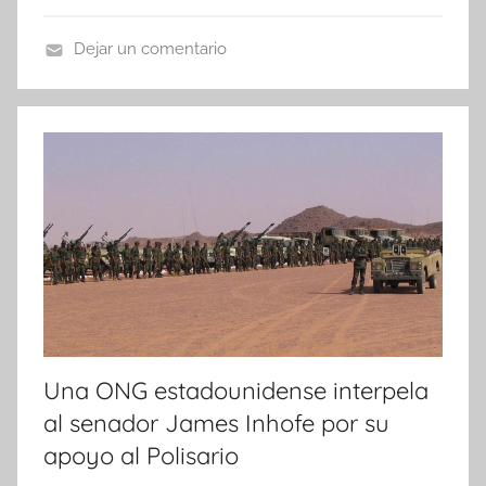
Dejar un comentario
N
o
t
i
c
i
a
s
Una ONG estadounidense interpela
al senador James Inhofe por su
apoyo al Polisario