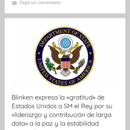
Dejar un comentario
N
o
t
i
c
i
a
s
Blinken expresa la «gratitud» de
Estados Unidos a SM el Rey por su
«liderazgo y contribución de larga
data» a la paz y la estabilidad