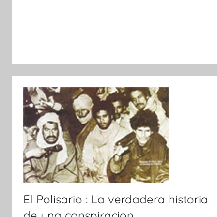
c
i
a
s
El Polisario : La verdadera historia
de una conspiracion.