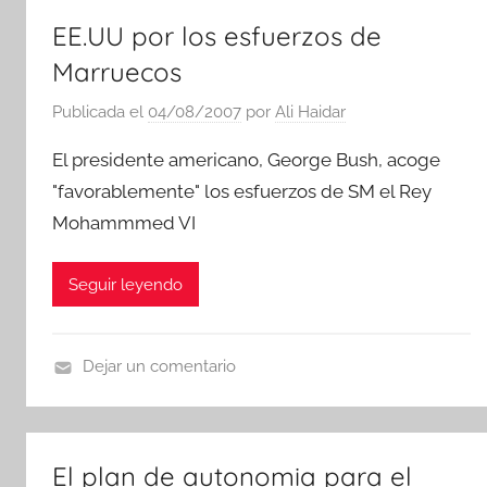
EE.UU por los esfuerzos de
Marruecos
Publicada el
04/08/2007
por
Ali Haidar
El presidente americano, George Bush, acoge
"favorablemente" los esfuerzos de SM el Rey
Mohammmed VI
Seguir leyendo
Dejar un comentario
A
c
o
El plan de autonomia para el
p