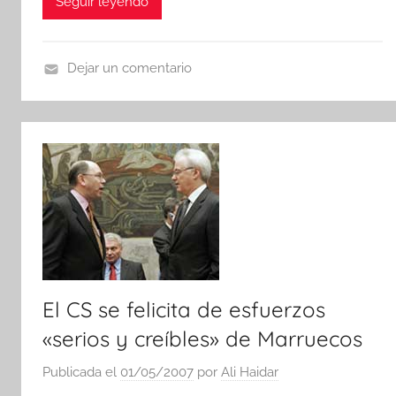
Seguir leyendo
Dejar un comentario
N
o
t
i
c
i
a
s
El CS se felicita de esfuerzos
«serios y creíbles» de Marruecos
Publicada el
01/05/2007
por
Ali Haidar