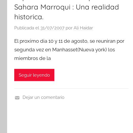
Sahara Marroqui : Una realidad
l
a
historica.
m
Publicada el
31/07/2007
por
Ali Haidar
i
e
El proximo dia 10 y 11 de agosto, se reuniran por
n
segunda vez en Manhasset(Nueva york) los
t
miembros de la
o
s
Seguir leyendo
Dejar un comentario
N
o
t
i