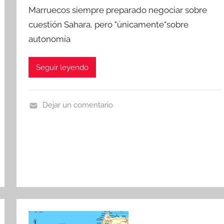
Marruecos siempre preparado negociar sobre
cuestión Sahara, pero "únicamente"sobre
autonomía
Seguir leyendo
Dejar un comentario
A
c
o
p
l
a
m
i
e