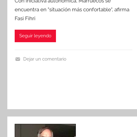
Con iniciativa autonómica, Marruecos se
a
s
encuentra en "situación más confortable", afirma
Fasi Fihri
Seguir leyendo
Dejar un comentario
A
c
o
p
l
a
m
i
e