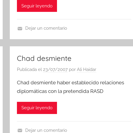
Seguir leyendo
Dejar un comentario
N
o
t
Chad desmiente
i
c
Publicada el
23/07/2007
por
Ali Haidar
i
Chad desmiente haber establecido relaciones
a
s
diplomáticas con la pretendida RASD
Seguir leyendo
Dejar un comentario