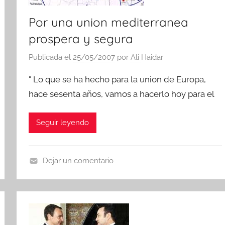
Por una union mediterranea
prospera y segura
Publicada el
25/05/2007
por
Ali Haidar
" Lo que se ha hecho para la union de Europa,
hace sesenta años, vamos a hacerlo hoy para el
Seguir leyendo
Dejar un comentario
N
o
t
i