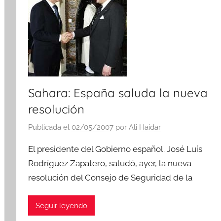
c
i
a
s
Sahara: España saluda la nueva
resolución
Publicada el
02/05/2007
por
Ali Haidar
El presidente del Gobierno español. José Luís
Rodríguez Zapatero, saludó, ayer, la nueva
resolución del Consejo de Seguridad de la
Seguir leyendo