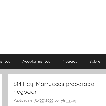
entos
Acoplamientos
Noticias
Sobre
SM Rey: Marruecos preparado
negociar
Publicada el
31/07/2007
por
Ali Haidar