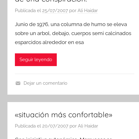
Publicada el
25/07/2007
por
Ali Haidar
Junio de 1976, una columna de humo se eleva
sobre un arbol, debajo, cuerpos semi calcinados
esparcidos alrededor en esa
Seguir leyendo
Dejar un comentario
N
o
t
«situación más confortable»
i
c
Publicada el
20/07/2007
por
Ali Haidar
i