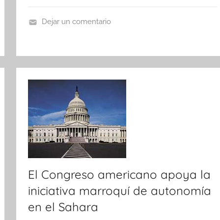
Dejar un comentario
N
o
t
i
c
i
a
s
El Congreso americano apoya la
iniciativa marroquí de autonomía
en el Sahara