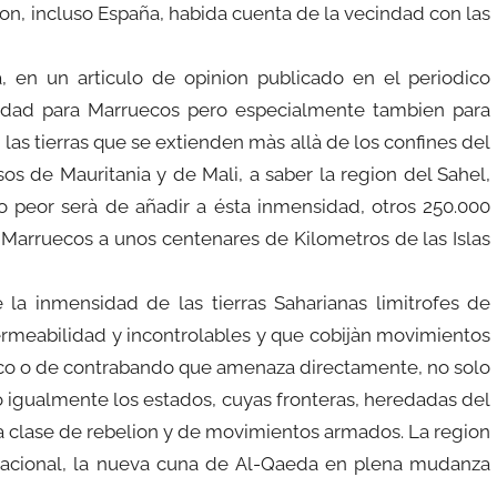
on, incluso España, habida cuenta de la vecindad con las
a, en un articulo de opinion publicado en el periodico
uridad para Marruecos pero especialmente tambien para
 las tierras que se extienden màs allà de los confines del
sos de Mauritania y de Mali, a saber la region del Sahel,
o peor serà de añadir a ésta inmensidad, otros 250.000
 Marruecos a unos centenares de Kilometros de las Islas
 la inmensidad de las tierras Saharianas limitrofes de
permeabilidad y incontrolables y que cobijàn movimientos
àfico o de contrabando que amenaza directamente, no solo
no igualmente los estados, cuyas fronteras, heredadas del
oda clase de rebelion y de movimientos armados. La region
ernacional, la nueva cuna de Al-Qaeda en plena mudanza