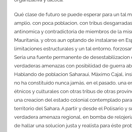
Qué clase de futuro se puede esperar para un tal mi
amplio, con poca poblacion, con tribus desgarradas
antinomica y contradictoria de miembros de la mis
Mauritania, y otros aun optando de instalarse en E
limitaciones estructurales y un tal entorno, forzosa
Seria una fuente permanente de desestabilizacion 
verdaderas amenazas con posibilidad de guerra abier
Hablando de poblacion Saharaui, Màximo Cajal, insi
no ha constituido nunca jamàs, en el pasado, una 
étnicos y culturales con otras tribus de otras prov
una creacion del estado colonial contemplado para 
territorio del Sahara. A partir y desde el Polisario
verdadera amenaza regional, en bomba de relojeria 
de hallar una solucion justa y realista para éste p