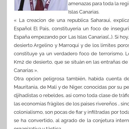
amenazas para toda la regi
Islas Canarias.
« La creacion de una republica Saharaui, explic
Español El Pais, constituyeria un foco de inseg
España empezando por Las Islas Canarias(…). Si hoy,
desierto Argelino y Marroqui y de los limites poro
constituye ya un verdadero foco de terrorismo. L
Km2 de desierto, que se situàn en las entrañas de
Canarias ».
Otra opcion peligrosa también, habida cuenta de
Mauritania, de Mali y de Niger, conocidas por su 
djihadistas o rebeldes, asi como toda clase de tr
las economias fràgiles de los paises rivereños , si
colonialismo, son pocas de fiar y infiltradas por t
se ha convertido, al agrado de la conjetura int
organizativa y tàctica.