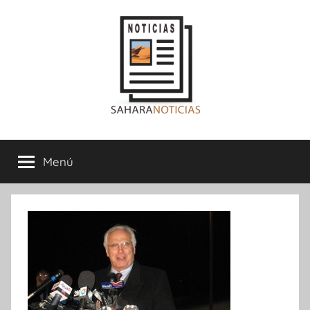
Saltar
al
contenido
Sahara
Menú
Noticias