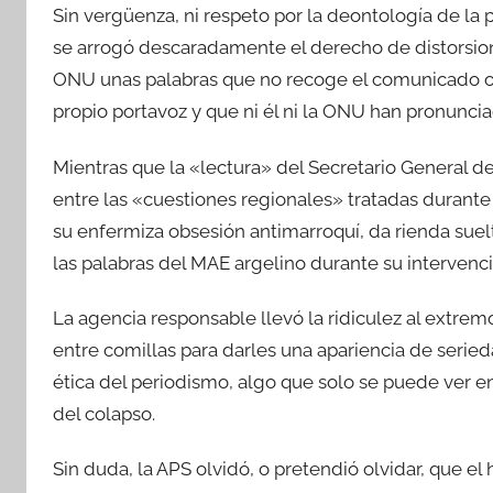
Sin vergüenza, ni respeto por la deontología de la p
se arrogó descaradamente el derecho de distorsiona
ONU unas palabras que no recoge el comunicado ofic
propio portavoz y que ni él ni la ONU han pronunci
Mientras que la «lectura» del Secretario General d
entre las «cuestiones regionales» tratadas durante di
su enfermiza obsesión antimarroquí, da rienda suel
las palabras del MAE argelino durante su interven
La agencia responsable llevó la ridiculez al extrem
entre comillas para darles una apariencia de serie
ética del periodismo, algo que solo se puede ver 
del colapso.
Sin duda, la APS olvidó, o pretendió olvidar, que e