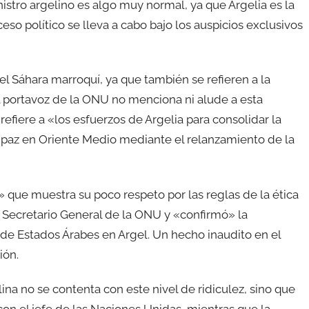
nistro argelino es algo muy normal, ya que Argelia es la
eso político se lleva a cabo bajo los auspicios exclusivos
el Sáhara marroquí, ya que también se refieren a la
l portavoz de la ONU no menciona ni alude a esta
refiere a «los esfuerzos de Argelia para consolidar la
e paz en Oriente Medio mediante el relanzamiento de la
que muestra su poco respeto por las reglas de la ética
 Secretario General de la ONU y «confirmó» la
de Estados Árabes en Argel. Un hecho inaudito en el
ión.
na no se contenta con este nivel de ridiculez, sino que
on el jefe de las Naciones Unidas, mientras que la