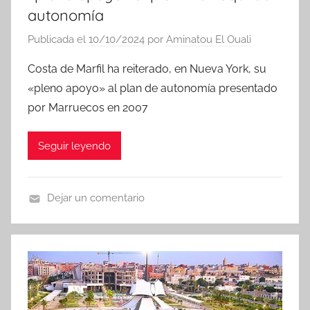
autonomía
Publicada el
10/10/2024
por
Aminatou El Ouali
Costa de Marfil ha reiterado, en Nueva York, su
«pleno apoyo» al plan de autonomía presentado
por Marruecos en 2007
Seguir leyendo
Dejar un comentario
N
o
t
i
c
i