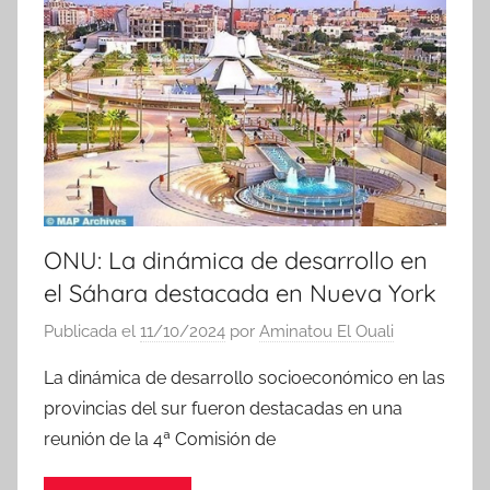
i
c
i
a
s
ONU: La dinámica de desarrollo en
el Sáhara destacada en Nueva York
Publicada el
11/10/2024
por
Aminatou El Ouali
La dinámica de desarrollo socioeconómico en las
provincias del sur fueron destacadas en una
reunión de la 4ª Comisión de