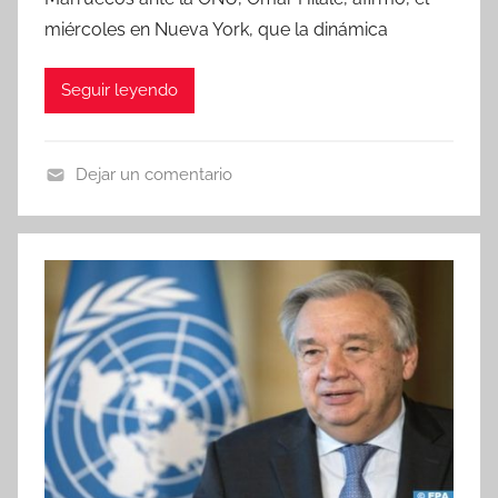
miércoles en Nueva York, que la dinámica
Seguir leyendo
Dejar un comentario
N
o
t
i
c
i
a
s