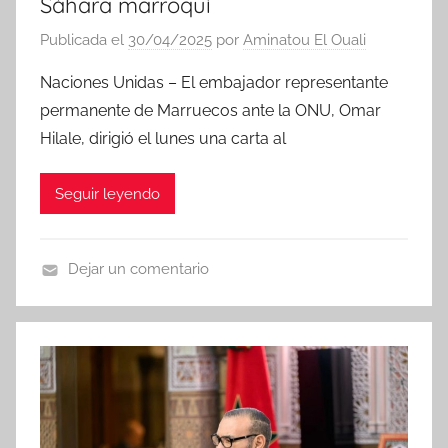
Sáhara marroquí
Publicada el
30/04/2025
por
Aminatou El Ouali
Naciones Unidas – El embajador representante
permanente de Marruecos ante la ONU, Omar
Hilale, dirigió el lunes una carta al
Seguir leyendo
Dejar un comentario
N
o
t
i
c
i