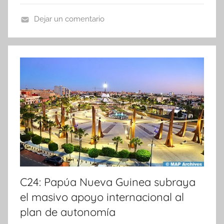
Dejar un comentario
N
o
t
i
c
i
a
s
C24: Papúa Nueva Guinea subraya
el masivo apoyo internacional al
plan de autonomía