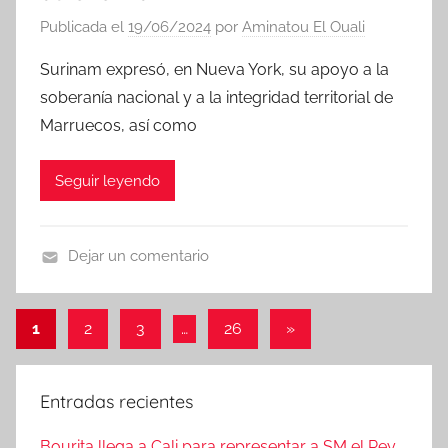
Publicada el
19/06/2024
por
Aminatou El Ouali
Surinam expresó, en Nueva York, su apoyo a la
soberanía nacional y a la integridad territorial de
Marruecos, así como
Seguir leyendo
Dejar un comentario
N
o
Paginación
Entradas
1
2
3
…
26
»
t
siguientes
de
i
c
entradas
Entradas recientes
i
a
Bourita llega a Cali para representar a SM el Rey