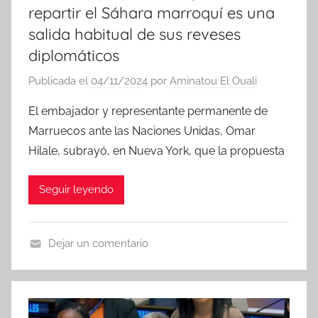
repartir el Sáhara marroquí es una
salida habitual de sus reveses
diplomáticos
Publicada el
04/11/2024
por
Aminatou El Ouali
El embajador y representante permanente de
Marruecos ante las Naciones Unidas, Omar
Hilale, subrayó, en Nueva York, que la propuesta
Seguir leyendo
Dejar un comentario
N
o
t
i