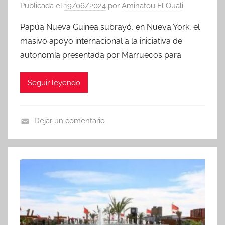
Publicada el
19/06/2024
por
Aminatou El Ouali
Papúa Nueva Guinea subrayó, en Nueva York, el
masivo apoyo internacional a la iniciativa de
autonomía presentada por Marruecos para
Seguir leyendo
Dejar un comentario
N
o
t
i
c
i
a