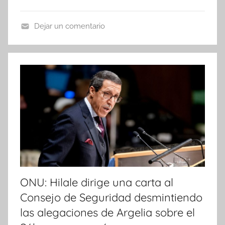
Dejar un comentario
N
o
t
i
c
i
a
s
ONU: Hilale dirige una carta al
Consejo de Seguridad desmintiendo
las alegaciones de Argelia sobre el