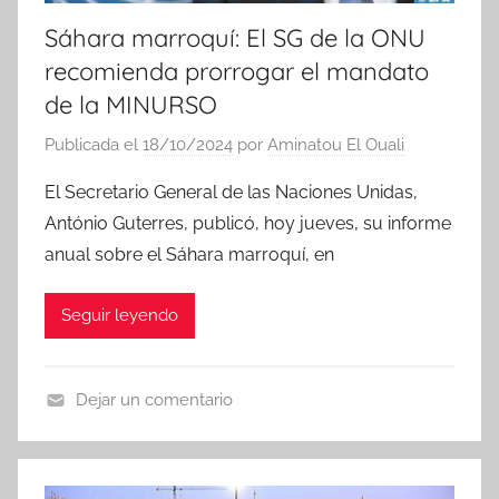
Sáhara marroquí: El SG de la ONU
recomienda prorrogar el mandato
de la MINURSO
Publicada el
18/10/2024
por
Aminatou El Ouali
El Secretario General de las Naciones Unidas,
António Guterres, publicó, hoy jueves, su informe
anual sobre el Sáhara marroquí, en
Seguir leyendo
Dejar un comentario
N
o
t