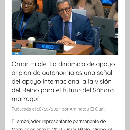
c
i
a
s
Omar Hilale: La dinámica de apoyo
al plan de autonomía es una señal
del apoyo internacional a la visión
del Reino para el futuro del Sáhara
marroquí
Publicada el
18/10/2024
por
Aminatou El Ouali
El embajador representante permanente de
Marruecos ante la ONU, Omar Hilale, afirmó, el