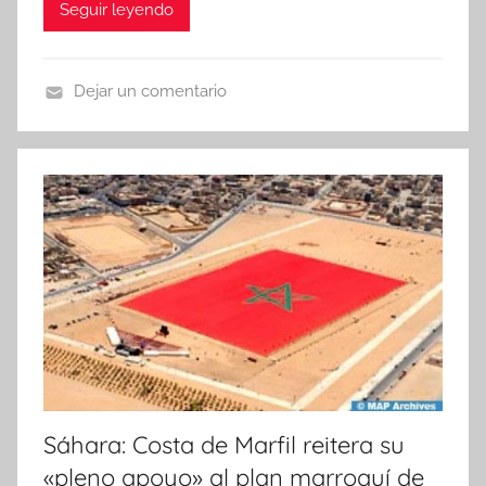
Seguir leyendo
Dejar un comentario
N
o
t
i
c
i
a
s
Sáhara: Costa de Marfil reitera su
«pleno apoyo» al plan marroquí de