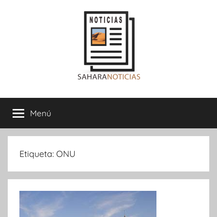
Saltar
al
contenido
Sahara
Menú
Noticias
Etiqueta:
ONU