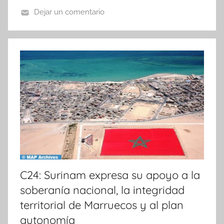
Dejar un comentario
N
o
t
i
c
i
a
s
C24: Surinam expresa su apoyo a la
soberanía nacional, la integridad
territorial de Marruecos y al plan
autonomía