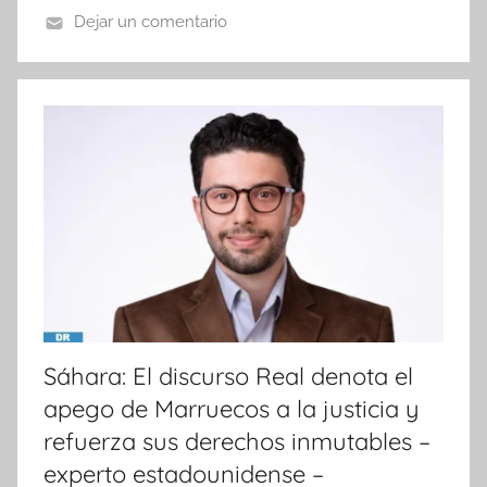
Dejar un comentario
N
o
t
i
c
i
a
s
Sáhara: El discurso Real denota el
apego de Marruecos a la justicia y
refuerza sus derechos inmutables –
experto estadounidense –