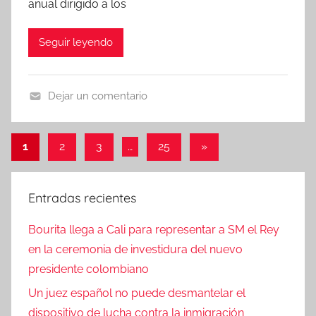
anual dirigido a los
Seguir leyendo
Dejar un comentario
N
o
Paginación
Entradas
1
2
3
…
25
»
t
siguientes
de
i
c
entradas
Entradas recientes
i
a
Bourita llega a Cali para representar a SM el Rey
s
en la ceremonia de investidura del nuevo
presidente colombiano
Un juez español no puede desmantelar el
dispositivo de lucha contra la inmigración