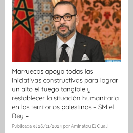
i
c
i
a
s
Marruecos apoya todas las
iniciativas constructivas para lograr
un alto el fuego tangible y
restablecer la situación humanitaria
en los territorios palestinos – SM el
Rey –
Publicada el
26/11/2024
por
Aminatou El Ouali