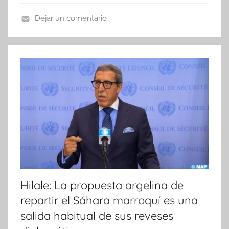
Dejar un comentario
N
o
t
i
c
i
a
s
Hilale: La propuesta argelina de
repartir el Sáhara marroquí es una
salida habitual de sus reveses