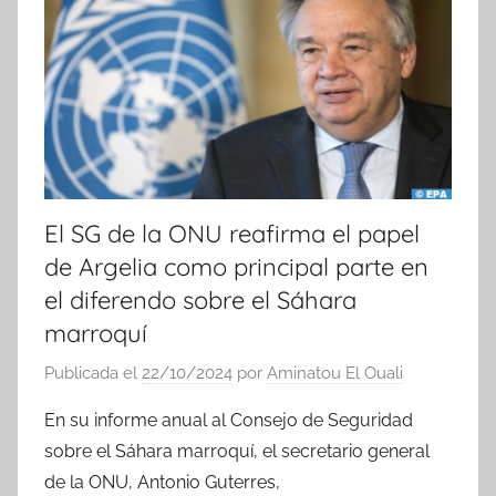
c
i
a
s
El SG de la ONU reafirma el papel
de Argelia como principal parte en
el diferendo sobre el Sáhara
marroquí
Publicada el
22/10/2024
por
Aminatou El Ouali
En su informe anual al Consejo de Seguridad
sobre el Sáhara marroquí, el secretario general
de la ONU, Antonio Guterres,