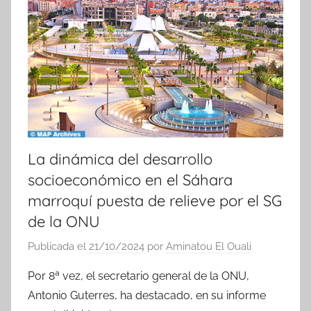
i
c
i
a
s
La dinámica del desarrollo
socioeconómico en el Sáhara
marroquí puesta de relieve por el SG
de la ONU
Publicada el
21/10/2024
por
Aminatou El Ouali
Por 8ª vez, el secretario general de la ONU,
Antonio Guterres, ha destacado, en su informe