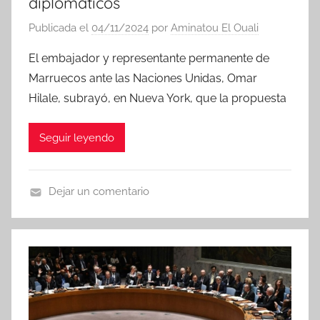
diplomáticos
Publicada el
04/11/2024
por
Aminatou El Ouali
El embajador y representante permanente de
Marruecos ante las Naciones Unidas, Omar
Hilale, subrayó, en Nueva York, que la propuesta
Seguir leyendo
Dejar un comentario
N
o
t
i
c
i