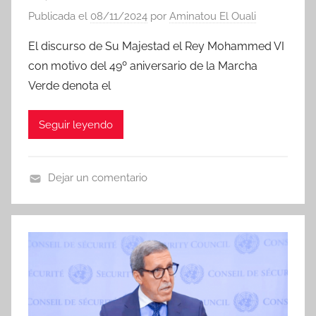
Publicada el
08/11/2024
por
Aminatou El Ouali
El discurso de Su Majestad el Rey Mohammed VI
con motivo del 49º aniversario de la Marcha
Verde denota el
Seguir leyendo
Dejar un comentario
N
o
t
i
c
i
a