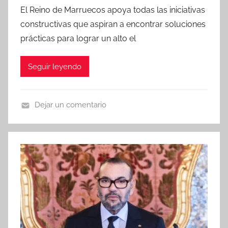
El Reino de Marruecos apoya todas las iniciativas
constructivas que aspiran a encontrar soluciones
prácticas para lograr un alto el
Seguir leyendo
Dejar un comentario
N
o
t
i
c
i
a
s