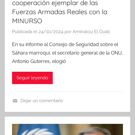
cooperación ejemplar de las
Fuerzas Armadas Reales con la
MINURSO
Publicada el
24/10/2024
por
Aminatou El Ouali
En su informe al Consejo de Seguridad sobre el
Sáhara marroquí, el secretario general de la ONU,
Antonio Guterres, elogió
Seguir leyendo
Dejar un comentario
N
o
t
i