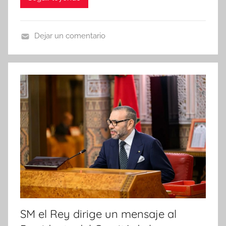
Dejar un comentario
N
o
t
i
c
i
a
s
SM el Rey dirige un mensaje al