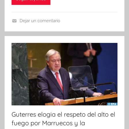
Dejar un comentario
N
o
t
i
c
i
a
s
Guterres elogia el respeto del alto el
fuego por Marruecos y la