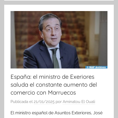
o
t
i
c
i
a
s
España: el ministro de Exeriores
saluda el constante aumento del
comercio con Marruecos
Publicada el
21/01/2025
por
Aminatou El Ouali
El ministro español de Asuntos Exteriores, José