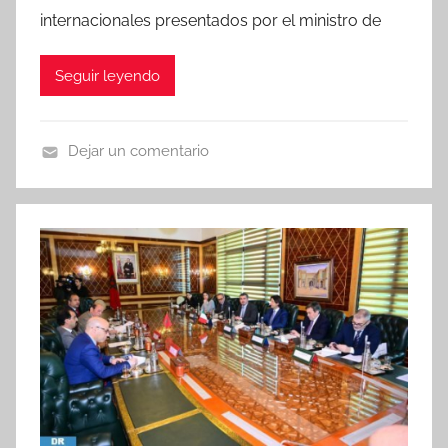
internacionales presentados por el ministro de
Seguir leyendo
Dejar un comentario
N
o
t
i
c
i
a
s