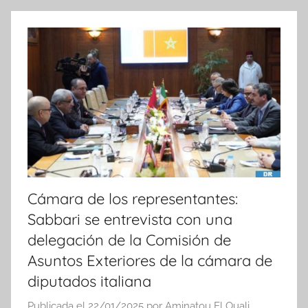
o
t
i
c
i
a
s
Cámara de los representantes:
Sabbari se entrevista con una
delegación de la Comisión de
Asuntos Exteriores de la cámara de
diputados italiana
Publicada el
22/01/2025
por
Aminatou El Ouali