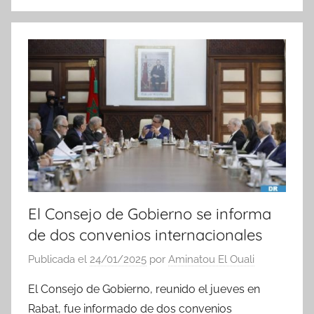
N
o
t
i
c
i
a
s
El Consejo de Gobierno se informa
de dos convenios internacionales
Publicada el
24/01/2025
por
Aminatou El Ouali
El Consejo de Gobierno, reunido el jueves en
Rabat, fue informado de dos convenios