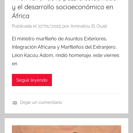
y el desarrollo socioeconómico en
África
Publicada el
17/01/2025
por
Aminatou El Ouali
El ministro marfileño de Asuntos Exteriores,
Integración Africana y Marfileños del Extranjero,
Léon Kacou Adom, rindió homenaje, este viernes
en
Seguir leyendo
Dejar un comentario
N
o
t