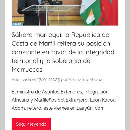
s
Sáhara marroquí: la República de
Costa de Marfil reitera su posición
constante en favor de la integridad
territorial y la soberanía de
Marruecos
Publicada el
17/01/2025
por
Aminatou El Ouali
El ministro de Asuntos Exteriores, Integración
Africana y Marfileños del Extranjero, Léon Kacou
Adom, reiteró, este viernes en Laayún, con
Seguir leyendo