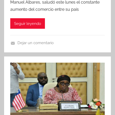
Manuel Albares, saludó este lunes el constante
aumento del comercio entre su país
Seguir leyendo
Dejar un comentario
N
o
t
i
c
i
a
s