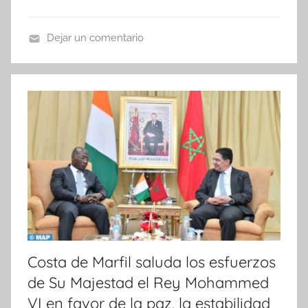
Dejar un comentario
N
o
t
i
c
i
a
s
Costa de Marfil saluda los esfuerzos
de Su Majestad el Rey Mohammed
VI en favor de la paz, la estabilidad