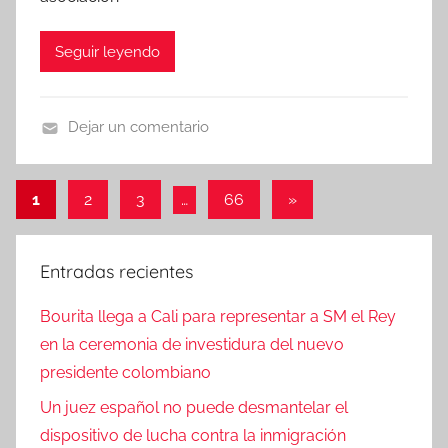
Seguir leyendo
Dejar un comentario
N
o
Paginación
Entradas
1
2
3
…
66
»
t
siguientes
de
i
c
entradas
Entradas recientes
i
a
Bourita llega a Cali para representar a SM el Rey
s
en la ceremonia de investidura del nuevo
presidente colombiano
Un juez español no puede desmantelar el
dispositivo de lucha contra la inmigración