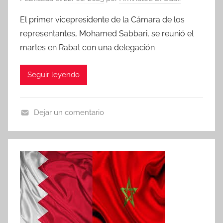
El primer vicepresidente de la Cámara de los
representantes, Mohamed Sabbari, se reunió el
martes en Rabat con una delegación
Seguir leyendo
Dejar un comentario
N
o
t
i
c
i
a
s