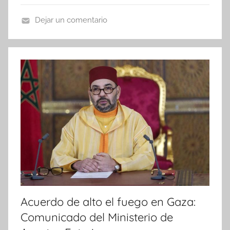
Dejar un comentario
N
o
t
i
c
i
a
s
Acuerdo de alto el fuego en Gaza:
Comunicado del Ministerio de