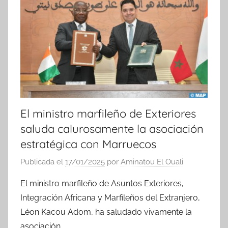
i
c
i
a
s
El ministro marfileño de Exteriores
saluda calurosamente la asociación
estratégica con Marruecos
Publicada el
17/01/2025
por
Aminatou El Ouali
El ministro marfileño de Asuntos Exteriores,
Integración Africana y Marfileños del Extranjero,
Léon Kacou Adom, ha saludado vivamente la
asociación