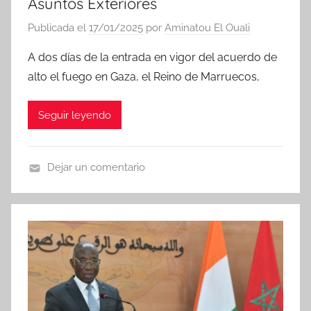
Asuntos Exteriores
Publicada el
17/01/2025
por
Aminatou El Ouali
A dos días de la entrada en vigor del acuerdo de
alto el fuego en Gaza, el Reino de Marruecos,
Seguir leyendo
Dejar un comentario
N
o
t
i
c
i
a