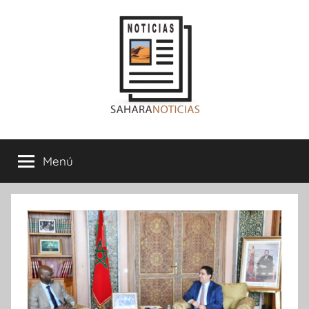
Saltar
al
contenido
Sahara
Menú
Noticias