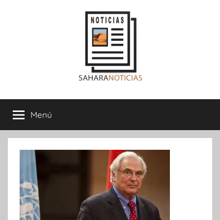
Saltar
al
contenido
Sahara
Menú
Noticias