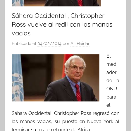
Sáhara Occidental , Christopher
Ross vuelve al redil con las manos
vacías
Publicada el
04/02/2014
por
Ali Haidar
El
medi
ador
de la
ONU
para
el
Sáhara Occidental, Christopher Ross regresó con
las manos vacías, su puesto en Nueva York al
terminar su gira en el norte de África.