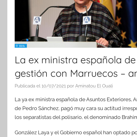
La ex ministra española de
gestión con Marruecos – ana
Publicada el
10/07/2021
por
Aminatou El Ouali
La ya ex ministra española de Asuntos Exteriores, 
de Pedro Sánchez, pagó muy cara su actitud irrespo
los separatistas del polisario, el denominado Brahim
González Laya y el Gobierno español han optado po