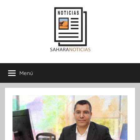
Saltar
al
contenido
Sahara
Menú
Noticias