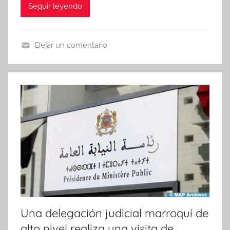
Seguir leyendo
Dejar un comentario
N
o
t
i
c
i
a
s
Una delegación judicial marroquí de
alto nivel realiza una visita de