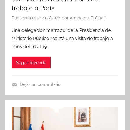
trabajo a París
Publicada el
24/12/2024
por
Aminatou El Ouali
Una delegación marroquí de la Presidencia del
Ministerio Público realizó una visita de trabajo a
París del 16 al 19
Seguir leyendo
Dejar un comentario
N
o
t
i
c
i