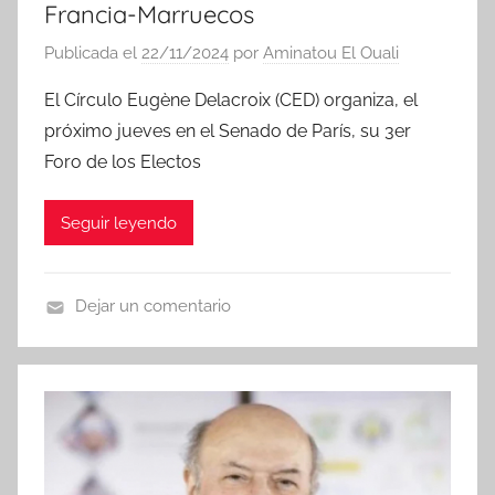
Francia-Marruecos
Publicada el
22/11/2024
por
Aminatou El Ouali
El Círculo Eugène Delacroix (CED) organiza, el
próximo jueves en el Senado de París, su 3er
Foro de los Electos
Seguir leyendo
Dejar un comentario
N
o
t
i
c
i