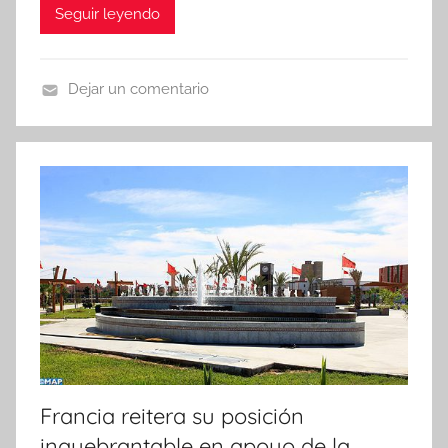
Seguir leyendo
Dejar un comentario
N
o
t
i
c
i
a
s
Francia reitera su posición
inquebrantable en apoyo de la