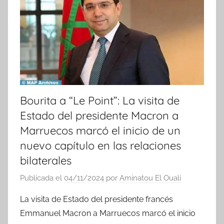
c
i
a
s
Bourita a “Le Point”: La visita de
Estado del presidente Macron a
Marruecos marcó el inicio de un
nuevo capítulo en las relaciones
bilaterales
Publicada el
04/11/2024
por
Aminatou El Ouali
La visita de Estado del presidente francés
Emmanuel Macron a Marruecos marcó el inicio