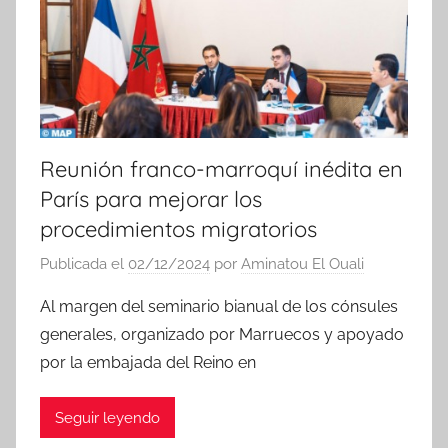
a
s
Reunión franco-marroquí inédita en
París para mejorar los
procedimientos migratorios
Publicada el
02/12/2024
por
Aminatou El Ouali
Al margen del seminario bianual de los cónsules
generales, organizado por Marruecos y apoyado
por la embajada del Reino en
Seguir leyendo