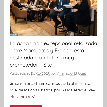
i
a
s
La asociación excepcional reforzada
entre Marruecos y Francia está
destinada a un futuro muy
prometedor – Sitail –
Publicada el
16/01/2025
por
Aminatou El Ouali
Gracias a una dinámica impulsada al más alto
nivel de los dos Estados, por Su Majestad el Rey
Mohammed VI