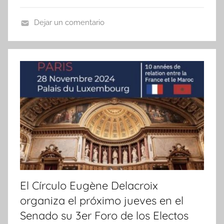
Dejar un comentario
N
o
t
i
c
i
a
s
El Círculo Eugène Delacroix
organiza el próximo jueves en el
Senado su 3er Foro de los Electos