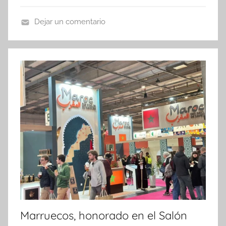
Dejar un comentario
N
o
t
i
c
i
a
s
Marruecos, honorado en el Salón