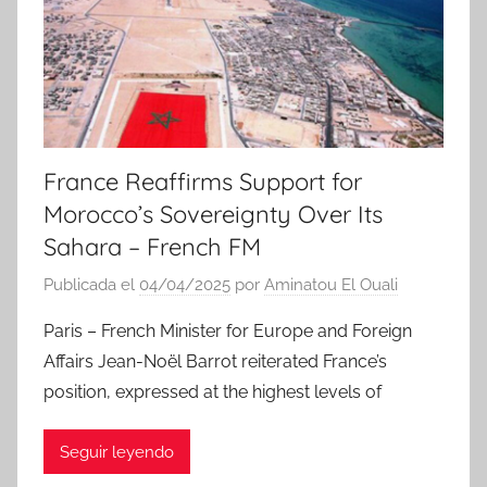
c
i
a
s
France Reaffirms Support for
Morocco’s Sovereignty Over Its
Sahara – French FM
Publicada el
04/04/2025
por
Aminatou El Ouali
Paris – French Minister for Europe and Foreign
Affairs Jean-Noël Barrot reiterated France’s
position, expressed at the highest levels of
Seguir leyendo