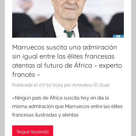
a
s
Marruecos suscita una admiración
sin igual entre las élites francesas
atentas al futuro de África – experto
francés –
Publicada el
07/11/2024
por
Aminatou El Ouali
«Ningún país de África suscita hoy en día la
misma admiración que Marruecos entre las élites
francesas ilustradas y atentas
Seguir leyendo