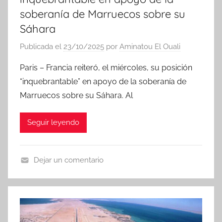
soberanía de Marruecos sobre su
Sáhara
Publicada el
23/10/2025
por
Aminatou El Ouali
Paris – Francia reiteró, el miércoles, su posición
“inquebrantable” en apoyo de la soberanía de
Marruecos sobre su Sáhara. Al
Seguir leyendo
Dejar un comentario
N
o
t
i