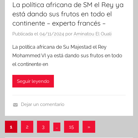
La política africana de SM el Rey ya
está dando sus frutos en todo el
continente – experto francés –
Publicada el
04/11/2024
por
Aminatou El Ouali
La política africana de Su Majestad el Rey
Mohammed VI ya está dando sus frutos en todo
el continente en
Seguir leyendo
Dejar un comentario
N
o
Paginación
Entradas
1
2
3
…
15
»
t
siguientes
de
i