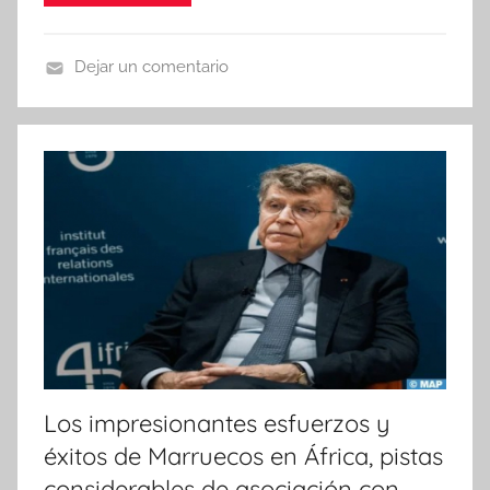
Dejar un comentario
N
o
t
i
c
i
a
s
Los impresionantes esfuerzos y
éxitos de Marruecos en África, pistas
considerables de asociación con