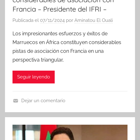
Francia – Presidente del IFRI –
Publicada el
07/11/2024
por
Aminatou El Ouali
Los impresionantes esfuerzos y éxitos de
Marruecos en África constituyen considerables
pistas de asociación con Francia en una
perspectiva triangular,
Seguir leyendo
Dejar un comentario
N
o
t
i