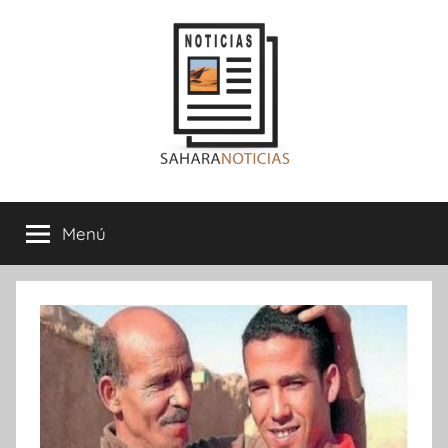
Saltar
al
contenido
Sahara
Menú
Noticias