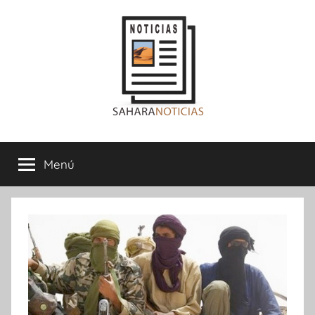
Saltar
al
contenido
Sahara
Menú
Noticias