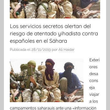
Los servicios secretos alertan del
riesgo de atentado yihadista contra
españoles en el Sáhara
Publicada el
28/11/2019
por
Ali Haidar
Exteri
ores
desa
cons
eja
viajar
a los
campamentos saharauis ante una «información