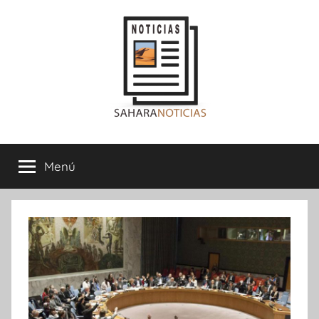
Saltar
al
contenido
Sahara
Menú
Noticias