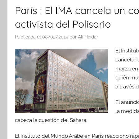
París : El IMA cancela un 
activista del Polisario
Publicada el
08/02/2019
por
Ali Haidar
El Instit
cancelar 
marzo en l
quién muy
a través 
El anunci
la medida
cabeza la cuestión del Sahara.
El Instituto del Mundo Árabe en París reacciono ráp