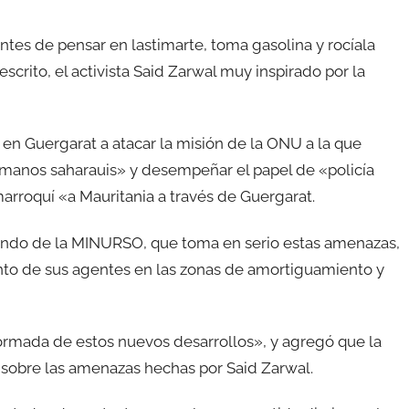
tes de pensar en lastimarte, toma gasolina y rocíala
crito, el activista Said Zarwal muy inspirado por la
s en Guergarat a atacar la misión de la ONU a la que
umanos saharauis» y desempeñar el papel de «policía
arroquí «a Mauritania a través de Guergarat.
mando de la MINURSO, que toma en serio estas amenazas,
nto de sus agentes en las zonas de amortiguamiento y
ormada de estos nuevos desarrollos», y agregó que la
 sobre las amenazas hechas por Said Zarwal.