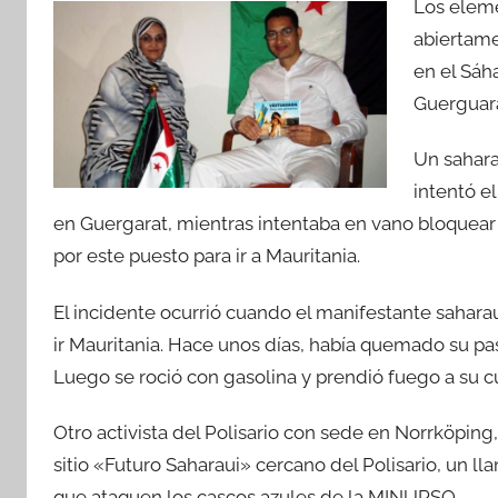
Los eleme
abiertame
en el Sá
Guerguara
Un sahara
intentó e
en Guergarat, mientras intentaba en vano bloquear 
por este puesto para ir a Mauritania.
El incidente ocurrió cuando el manifestante sahara
ir Mauritania. Hace unos días, había quemado su pa
Luego se roció con gasolina y prendió fuego a su c
Otro activista del Polisario con sede en Norrköping,
sitio «Futuro Saharaui» cercano del Polisario, un ll
que ataquen los cascos azules de la MINURSO.