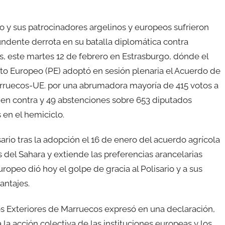
rio y sus patrocinadores argelinos y europeos sufrieron
ndente derrota en su batalla diplomática contra
, este martes 12 de febrero en Estrasburgo, dónde el
o Europeo (PE) adoptó en sesión plenaria el Acuerdo de
ruecos-UE. por una abrumadora mayoría de 415 votos a
9 en contra y 49 abstenciones sobre 653 diputados
 en el hemiciclo.
ario tras la adopción el 16 de enero del acuerdo agrícola
s del Sahara y extiende las preferencias arancelarias
ropeo dió hoy el golpe de gracia al Polisario y a sus
antajes.
tos Exteriores de Marruecos expresó en una declaración,
la acción colectiva de las instituciones europeas y los