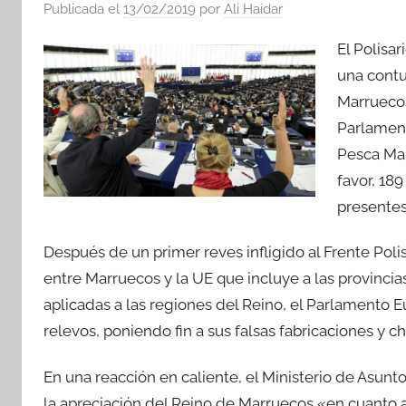
Publicada el
13/02/2019
por
Ali Haidar
El Polisa
una contu
Marruecos
Parlament
Pesca Mar
favor, 18
presentes
Después de un primer reves infligido al Frente Polis
entre Marruecos y la UE que incluye a las provincia
aplicadas a las regiones del Reino, el Parlamento Eu
relevos, poniendo fin a sus falsas fabricaciones y ch
En una reacción en caliente, el Ministerio de Asun
la apreciación del Reino de Marruecos «en cuanto a 