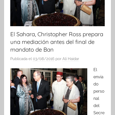
El Sahara, Christopher Ross prepara
una mediación antes del final de
mandato de Ban
Publicada el
03/08/2016
por
Ali Haidar
El
envia
do
perso
nal
del
Secre