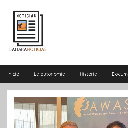
Saltar
al
contenido
Sahara
Inicio
La autonomia
Historia
Docum
Noticias