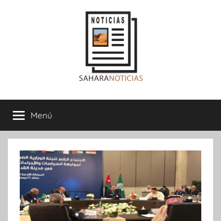
Saltar
al
contenido
Sahara
Menú
Noticias