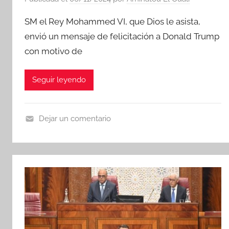
SM el Rey Mohammed VI, que Dios le asista,
envió un mensaje de felicitación a Donald Trump
con motivo de
Seguir leyendo
Dejar un comentario
N
o
t
i
c
i
a
s