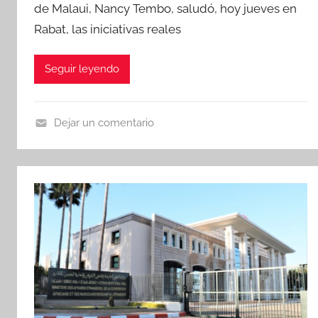
de Malaui, Nancy Tembo, saludó, hoy jueves en
Rabat, las iniciativas reales
Seguir leyendo
Dejar un comentario
N
o
t
i
c
i
a
s