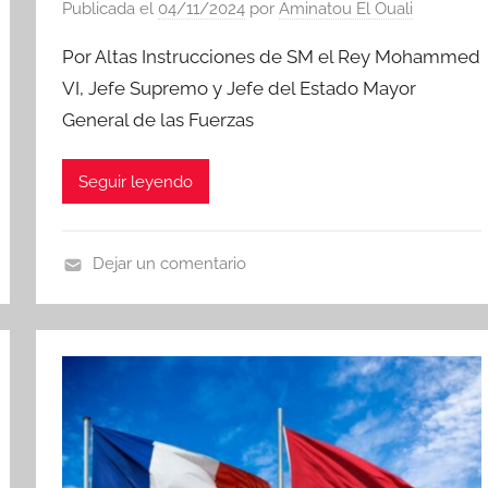
Publicada el
04/11/2024
por
Aminatou El Ouali
Por Altas Instrucciones de SM el Rey Mohammed
VI, Jefe Supremo y Jefe del Estado Mayor
General de las Fuerzas
Seguir leyendo
Dejar un comentario
N
o
t
i
c
i
a