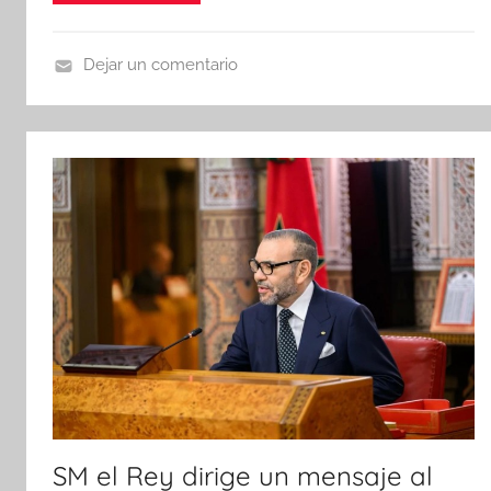
Dejar un comentario
N
o
t
i
c
i
a
s
SM el Rey dirige un mensaje al