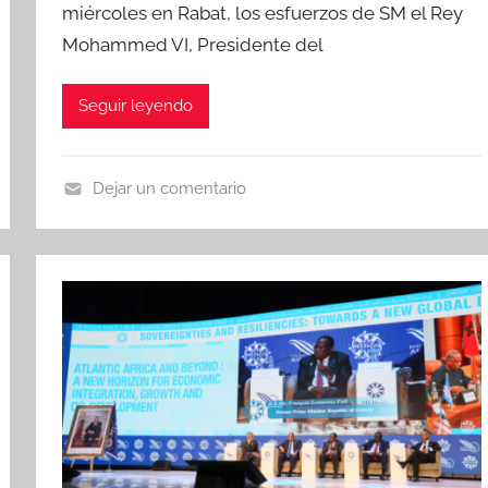
miércoles en Rabat, los esfuerzos de SM el Rey
Mohammed VI, Presidente del
Seguir leyendo
Dejar un comentario
N
o
t
i
c
i
a
s