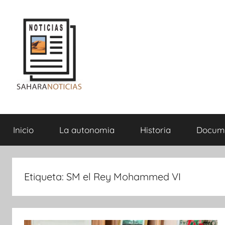
Saltar
al
contenido
Sahara
Inicio
La autonomia
Historia
Docum
Noticias
Etiqueta:
SM el Rey Mohammed VI