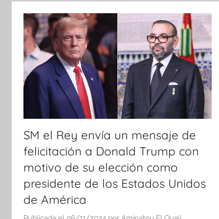
t
i
c
i
a
s
SM el Rey envía un mensaje de
felicitación a Donald Trump con
motivo de su elección como
presidente de los Estados Unidos
de América
Publicada el
06/11/2024
por
Aminatou El Ouali