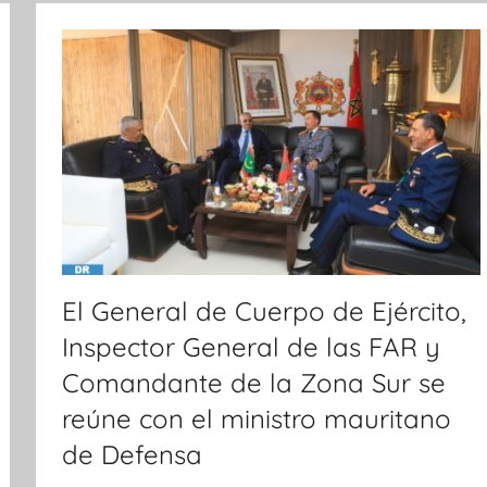
i
c
i
a
s
El General de Cuerpo de Ejército,
Inspector General de las FAR y
Comandante de la Zona Sur se
reúne con el ministro mauritano
de Defensa