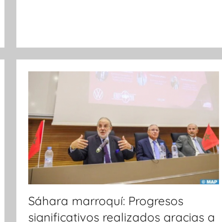
o
t
i
c
i
a
s
Sáhara marroquí: Progresos
significativos realizados gracias a