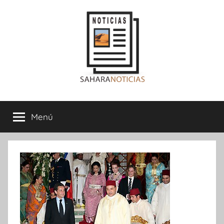
Saltar
al
contenido
Sahara
Menú
Noticias