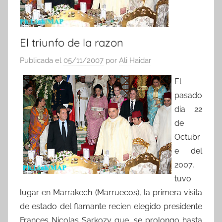
El triunfo de la razon
Publicada el
05/11/2007
por
Ali Haidar
El
pasado
dia 22
de
Octubr
e del
2007,
tuvo
lugar en Marrakech (Marruecos), la primera visita
de estado del flamante recien elegido presidente
Frances Nicolas Sarkozy que, se prolongo hasta