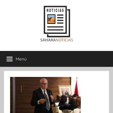
Saltar
al
contenido
Sahara
Menú
Noticias