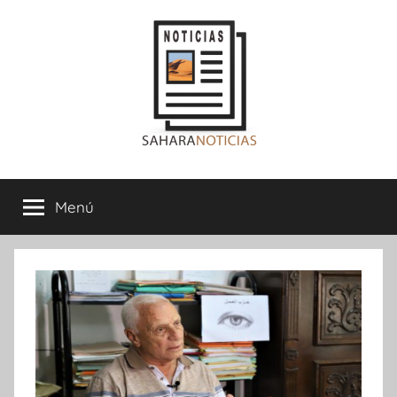
Saltar
al
contenido
Sahara
Menú
Noticias