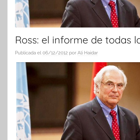
Ross: el informe de todas l
Publicada el
06/12/2012
por
Ali Haidar