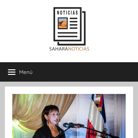
Saltar
al
contenido
Sahara
Menú
Noticias