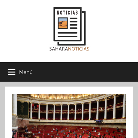
Saltar
al
contenido
Sahara
Menú
Noticias