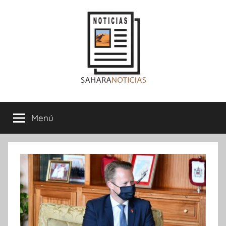
Saltar
al
contenido
Sahara
Menú
Noticias