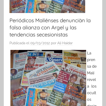
Periódicos Malíénses denunciàn la
falsa alianza con Argel y las
tendencias secesionistas
Publicada el
09/03/2012
por
Ali Haidar
La
pren
sa de
Malí
revel
a los
ocult
os