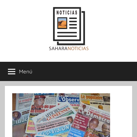
Saltar
al
contenido
Sahara
Menú
Noticias