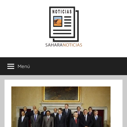
Saltar
al
contenido
Sahara
Menú
Noticias