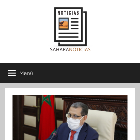
Saltar
al
contenido
Sahara
Menú
Noticias