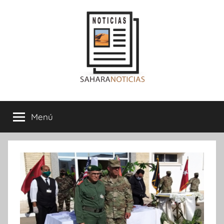
Saltar
al
contenido
Sahara
Menú
Noticias