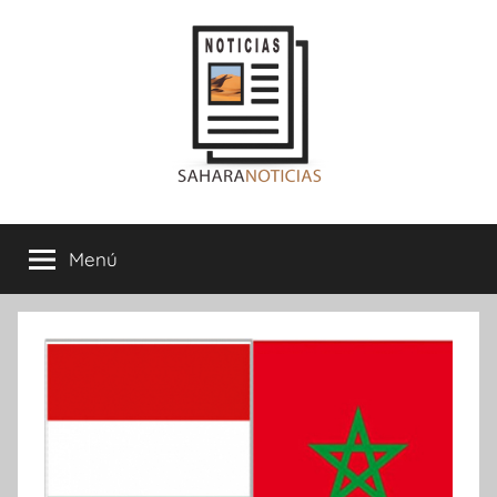
Saltar
al
contenido
Sahara
Menú
Noticias