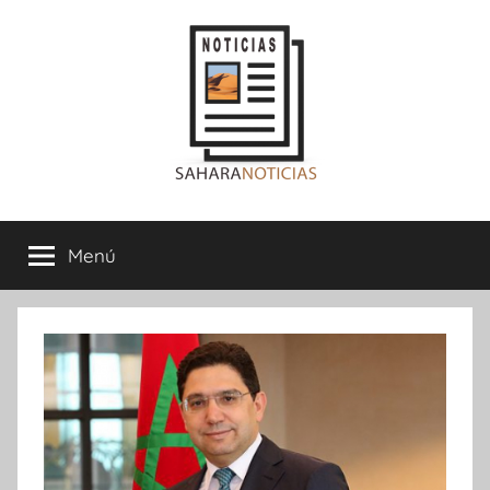
Saltar
al
contenido
Sahara
Menú
Noticias