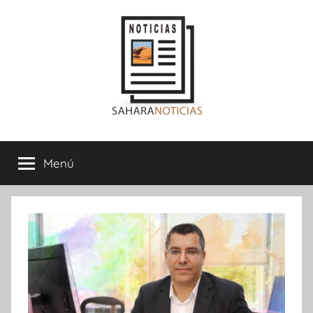
Saltar
al
contenido
Sahara
Menú
Noticias