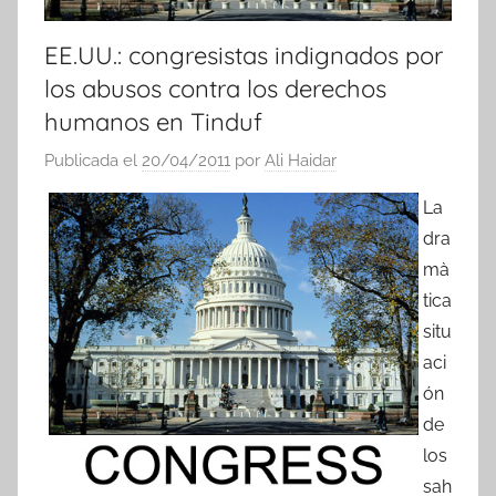
EE.UU.: congresistas indignados por
los abusos contra los derechos
humanos en Tinduf
Publicada el
20/04/2011
por
Ali Haidar
La
dra
mà
tica
situ
aci
ón
de
los
sah