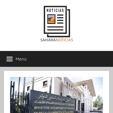
Saltar
al
contenido
Sahara
Menú
Noticias