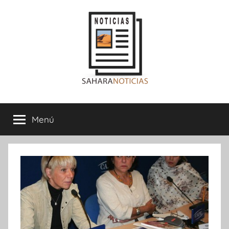
Saltar
al
contenido
Sahara
Menú
Noticias