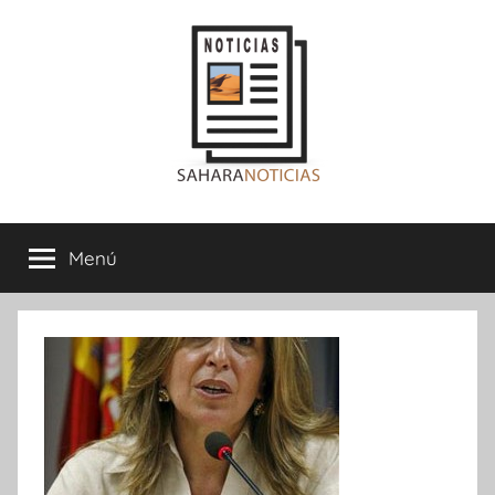
Saltar
al
contenido
Sahara
Menú
Noticias