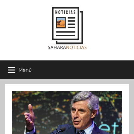
Saltar
al
contenido
Sahara
Menú
Noticias