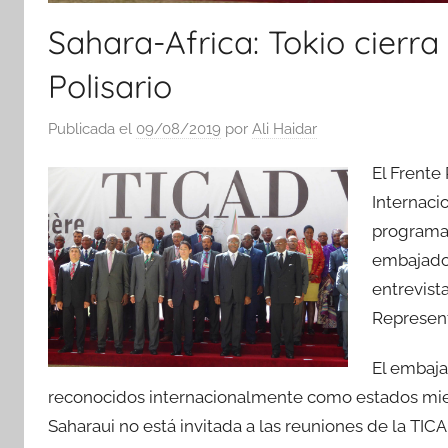
Sahara-Africa: Tokio cierra
Polisario
Publicada el
09/08/2019
por
Ali Haidar
El Frente 
Internaci
programad
embajador
entrevist
Represent
El embaja
reconocidos internacionalmente como estados miem
Saharaui no está invitada a las reuniones de la TICA