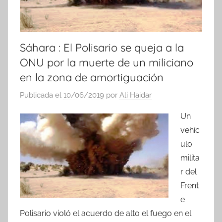
Sáhara : El Polisario se queja a la
ONU por la muerte de un miliciano
en la zona de amortiguación
Publicada el
10/06/2019
por
Ali Haidar
Un
vehíc
ulo
milita
r del
Frent
e
Polisario violó el acuerdo de alto el fuego en el